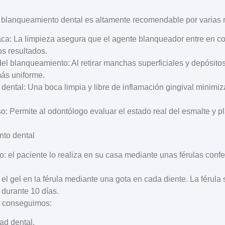
l blanqueamiento dental es altamente recomendable por varias 
aca
: La limpieza asegura que el agente blanqueador entre en con
os resultados.
 del blanqueamiento
: Al retirar manchas superficiales y depósit
ás uniforme.
 dental
: Una boca limpia y libre de inflamación gingival minimi
so
: Permite al odontólogo evaluar el estado real del esmalte y p
nto dental
io
: el paciente lo realiza
en su casa
mediante unas
férulas
confe
el gel en la férula mediante una gota en cada diente. La férula
 durante 10 días
.
al conseguimos:
ad dental.