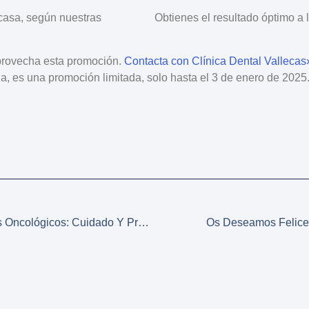
 casa, según nuestras
Obtienes el resultado óptimo a l
rovecha esta promoción.
Contacta con Clínica Dental Vallecas
da, es una
promoción limitada
, solo
hasta el 3 de enero de 2025
Salud Dental En Pacientes Oncológicos: Cuidado Y Prevención Durante El Tratamiento
Os Deseamos Felices