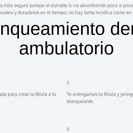
a más seguro porque el esmalte lo va absorbiendo poco a poco, 
rales y duraderos en el tiempo; no hay tanta recidiva como en e
anqueamiento den
ambulatorio
2
 para crear la férula a tu
Te entregamos la férula y jering
blanqueante.
4