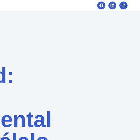
d:
ental