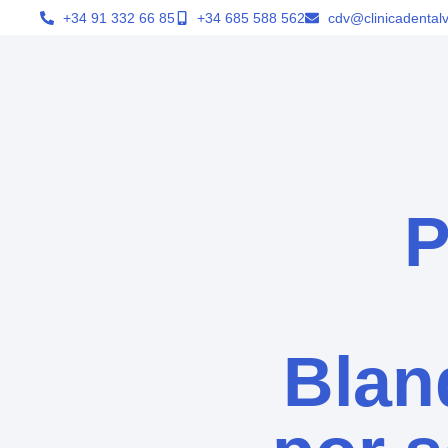
+34 91 332 66 85
+34 685 588 562
cdv@clinicadentalv
P
Blan