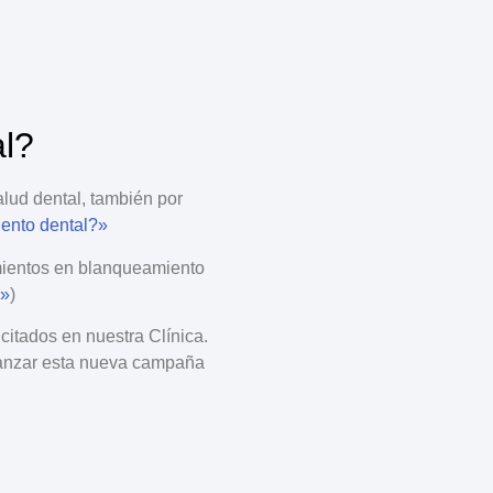
al?
alud dental, también por
ento dental?»
amientos en blanqueamiento
s»
)
icitados
en nuestra Clínica.
lanzar esta nueva
campaña