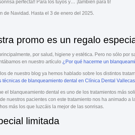
onrisa perfecta!!
Para los tuyos y…
¡también para ti!
n de Navidad
.
Hasta el 3 de enero del 2025.
tra promo es un regalo especi
principalmente, por
salud, higiene y estética
. Pero no sólo por s
ntábamos en nuestro artículo
¿Por qué hacerme un blanqueami
ículos de nuestro blog ya hemos hablado sobre los
distintos trat
s técnicas de blanqueamiento dental en Clínica Dental Valleca
 el blanqueamiento dental es uno de los tratamientos
más sol
de nuestros pacientes con este tratamiento nos ha animado a 
hos más los que luzcáis
la mejor de las sonrisas
.
ecial limitada