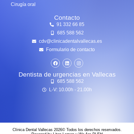
Cirugía oral
Contacto
91 332 66 85
685 588 562
cdv@clinicadentalvallecas.es
Formulario de contacto
Dentista de urgencias en Vallecas
685 588 562
L-V: 10.00h - 21.00h
Clínica Dental Vallecas 2026© Todos los derechos reservados.