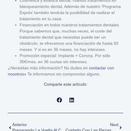
Cosmética y estética dental
: nuevos tratamientos en
blanqueamiento dental. Además de nuestro ‘Programa
Exprés’ también tendrás la posibilidad de realizar el
tratamiento en tu casa.
Financiación en todos nuestros tratamientos dentales
.
Porque sabemos que, muchas veces, el coste del
tratamiento dental que necesitas puede ser un
obstáculo, te ofrecemos una financiación de hasta 60
meses. Y si es en 36 meses, no hay intereses.
Promoción especial: Implante + Corona
. Por sólo
35€/mes, en 36 cuotas sin intereses.
¿Necesitas más información?
No dudes en
contactar con
nosotros»
Te informamos sin compromiso alguno.
Comparte este artículo:
Anterior
Next
Preparando La Vuelta Al Cole… Pero Con Una Visita Al Dentista
Cuidado Con Las Piezas Dentales Postizas En Halloween