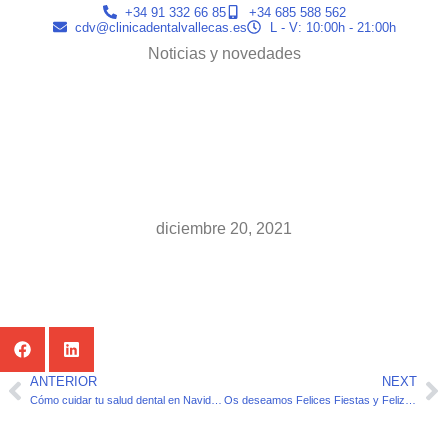
+34 91 332 66 85
+34 685 588 562
cdv@clinicadentalvallecas.es
L - V: 10:00h - 21:00h
Noticias y novedades
Os deseamos
Felices Fiestas y
Feliz 2022
diciembre 20, 2021
Comparte este artículo:
ANTERIOR
NEXT
Cómo cuidar tu salud dental en Navidades
Os deseamos Felices Fiestas y Feliz 2021
Artículos relacionados