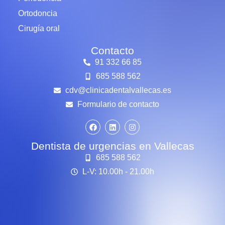
Ortodoncia
Cirugía oral
Contacto
91 332 66 85
685 588 562
cdv@clinicadentalvallecas.es
Formulario de contacto
Dentista de urgencias en Vallecas
685 588 562
L-V: 10.00h - 21.00h