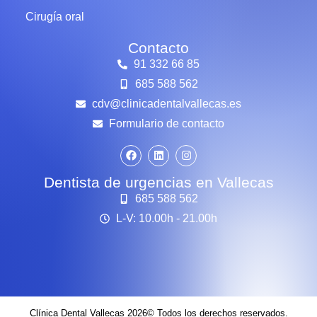
Cirugía oral
Contacto
91 332 66 85
685 588 562
cdv@clinicadentalvallecas.es
Formulario de contacto
Dentista de urgencias en Vallecas
685 588 562
L-V: 10.00h - 21.00h
Clínica Dental Vallecas 2026© Todos los derechos reservados.