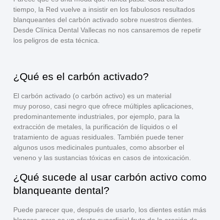
tiempo, la Red vuelve a insistir en los fabulosos
resultados
blanqueantes
del
carbón activado
sobre nuestros dientes.
Desde Clínica Dental Vallecas no nos cansaremos de repetir
los
peligros de esta técnica
.
¿Qué es el carbón activado?
El
carbón activado
(o carbón activo) es un material
muy
poroso
, casi
negro
que ofrece
múltiples aplicaciones
,
predominantemente industriales, por ejemplo, para la
extracción de metales, la purificación de líquidos o el
tratamiento de aguas residuales. También puede tener
algunos
usos medicinales puntuales
, como absorber el
veneno y las sustancias tóxicas en casos de intoxicación.
¿Qué sucede al usar carbón activo como
blanqueante dental?
Puede parecer
que, después de usarlo, los dientes están más
blancos, pero es un
efecto superficial
fruto de la
erosión de