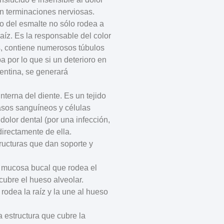
en terminaciones nerviosas.
o del esmalte no sólo rodea a
raíz. Es la responsable del color
s, contiene numerosos túbulos
 por lo que si un deterioro en
dentina, se generará
interna del diente. Es un tejido
asos sanguíneos y células
 dolor dental (por una infección,
directamente de ella.
tructuras que dan soporte y
la mucosa bucal que rodea el
 cubre el hueso alveolar.
: rodea la raíz y la une al hueso
la estructura que cubre la