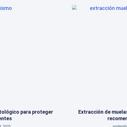
ológico para proteger
Extracción de muelas
entes
recome
4, 2025
septiemb