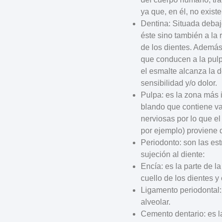
ya que, en él, no exist
Dentina
: Situada debaj
éste sino también a la 
de los dientes. Ademá
que conducen a la pulpa
el esmalte alcanza la 
sensibilidad y/o dolor.
Pulpa
: es la zona más 
blando que contiene v
nerviosas por lo que el
por ejemplo) proviene 
Periodonto
: son las es
sujeción al diente:
Encía
: es la parte de 
cuello de los dientes y
Ligamento periodontal
alveolar.
Cemento dentario
: es 