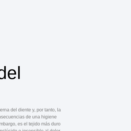
del
erna del diente y, por tanto, la
nsecuencias de una higiene
embargo, es el tejido más duro
slúcido e insensible al dolor