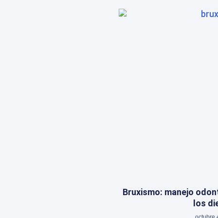
Bruxismo: manejo odont
los di
octubre 