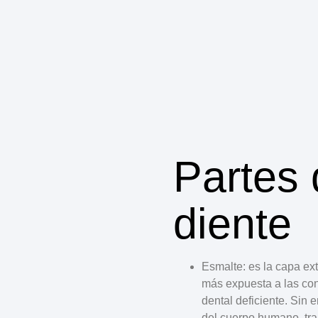
Partes 
diente
Esmalte
: es la capa ext
más expuesta a las co
dental deficiente. Sin 
del cuerpo humano, tran