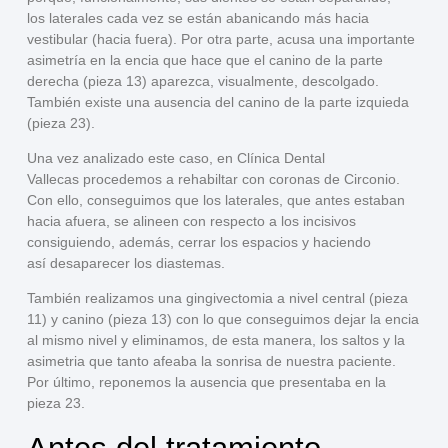
los
laterales cada vez se están abanicando más hacia
vestibular
(hacia fuera). Por otra parte, acusa una
importante
asimetría en la encia
que hace que el canino de la parte
derecha (pieza 13) aparezca, visualmente, descolgado.
También existe una
ausencia del canino
de la parte izquieda
(pieza 23).
Una vez analizado este caso, en
Clínica Dental
Vallecas
procedemos a rehabiltar con
coronas de Circonio
.
Con ello, conseguimos que los laterales, que antes estaban
hacia afuera, se
alineen
con respecto a los incisivos
consiguiendo, además,
cerrar los espacios
y haciendo
así
desaparecer los diastemas
.
También realizamos una
gingivectomia
a nivel central (pieza
11) y canino (pieza 13) con lo que conseguimos dejar la
encia
al mismo nivel
y eliminamos, de esta manera, los saltos y la
asimetria que tanto afeaba la sonrisa de nuestra paciente.
Por último,
reponemos
la ausencia que presentaba en la
pieza 23.